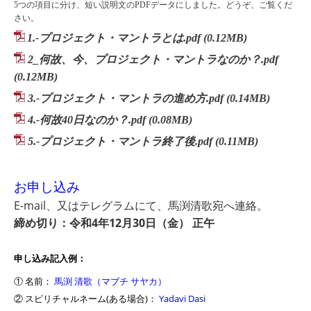
5つの項目に分け、短い説明文のPDFデータにしました。どうぞ、ご覧くだ
さい。
1.-プロジェクト・マントラとは.pdf
(0.12MB)
2_何故、今、プロジェクト・マントラなのか？.pdf
(0.12MB)
3.-プロジェクト・マントラの進め方.pdf
(0.14MB)
4.-何故40日なのか？.pdf
(0.08MB)
5.-プロジェクト・マントラ終了後.pdf
(0.11MB)
お申し込み
E-mail、又はテレグラムにて、馬渕清歌宛へ連絡。
締め切り：令和4年12月30日（金） 正午
申し込み記入例：
① 名前：
馬渕 清歌（マブチ サヤカ）
② スピリチャルネーム(ある場合)：
Yadavi Dasi