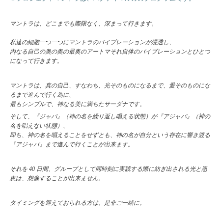
マントラは、どこまでも際限なく、深まって行きます。
私達の細胞一つ一つにマントラのバイブレーションが浸透し、
内なる自己の奥の奥の最奥のアートマそれ自体のバイブレーションとひとつ
になって行きます。
マントラは、真の自己、すなわち、光そのものになるまで、愛そのものにな
るまで進んで行く為に、
最もシンプルで、神なる美に満ちたサーダナです。
そして、『ジャパ』（神の名を繰り返し唱える状態）が『アジャパ』（神の
名を唱えない状態）、
即ち、神の名を唱えることをせずとも、神の名が自分という存在に響き渡る
『アジャパ』まで進んで行くことが出来ます。
それを 40 日間、グループとして同時刻に実践する際に紡ぎ出される光と恩
恵は、想像することが出来ません。
タイミングを迎えておられる方は、是非ご一緒に。