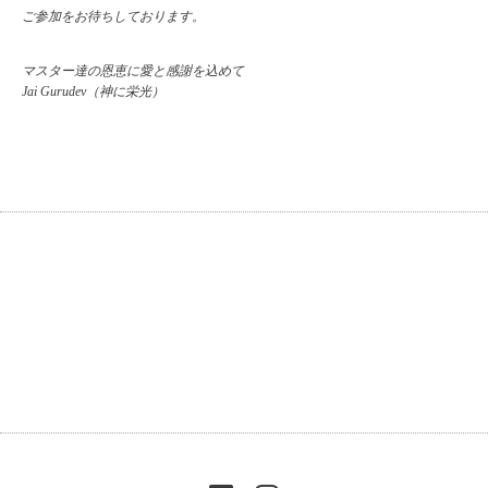
ご参加をお待ちしております。
マスター達の恩恵に愛と感謝を込めて
Jai Gurudev（神に栄光）