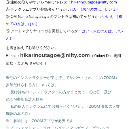
③ 連絡の取りやすい E-mail アドレス：
hikarinoutagoe@nifty.com
④ テレグラムアプリ登録者かどうか：
はい （未だの方は、いいえ）
（初
⑤ OM Namo Narayanaya のマントラは初めてかどうか：
いいえ
めての方は、はい）
⑥ アートマクリヤヨーガを実践しているか：
はい（未だの方は、いい
え）
を書き添えてお送りください。
hikarinoutagoe@nifty.com
E-mail：
（Yadavi Dasi馬渕
清歌（まぶち さやか））
※他のインストラクターが受け持ちでサポートされ、この ZOOM に
参加だけされる
方については、
受け持ちのインストラクターの方がまとめて、①と②、及び
ZOOM参加
合計人数を、
私の個人テレグラムにてお知らせください。（ZOOM 参加の人数
確認の
為のみ）
※ご参加には、ZOOMアプリが必要です。
※プロジェクトマントラは、バクティマルガのプログラムです。