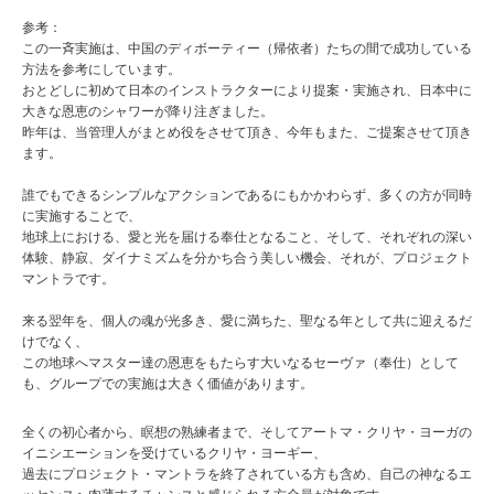
参考：
この一斉実施は、中国のディボーティー（帰依者）たちの間で成功している
方法を参考にしています。
おとどしに初めて日本のインストラクターにより提案・実施され、日本中に
大きな恩恵のシャワーが降り注ぎました。
昨年は、当管理人がまとめ役をさせて頂き、今年もまた、ご提案させて頂き
ます。
誰でもできるシンプルなアクションであるにもかかわらず、多くの方が同時
に実施することで、
地球上における、愛と光を届ける奉仕となること、そして、それぞれの深い
体験、静寂、ダイナミズムを分かち合う美しい機会、それが、プロジェクト
マントラです。
来る翌年を、個人の魂が光多き、愛に満ちた、聖なる年として共に迎えるだ
けでなく、
この地球へマスター達の恩恵をもたらす大いなるセーヴァ（奉仕）として
も、グループでの実施は大きく価値があります。
全くの初心者から、瞑想の熟練者まで、そしてアートマ・クリヤ・ヨーガの
イニシエーションを受けているクリヤ・ヨーギー、
過去にプロジェクト・マントラを終了されている方も含め、自己の神なるエ