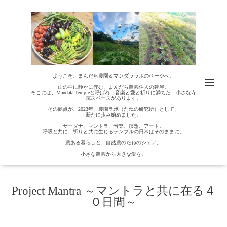
ようこそ、まんだら農園＆マンダララボのページへ。
山の中に静かに佇む、まんだら農園住人の建屋。
そこには、Mandala Templeと呼ばれ、音楽と愛と祈りに満ちた、小さな寺
院スペースがあります。
その拠点が、2023年、農園ラボ（たねの研究所）として、
新たに歩み始めました。
サーダナ、マントラ、音楽、瞑想、アート。
呼吸と共に、祈りと共に生じるテンプルの日常はそのままに。
農ある暮らしと、自然農のたねのシェア。
小さな農園から大きな愛を。
Project Mantra ～マントラと共に在る４
０日間～