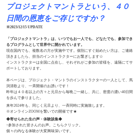
プロジェクトマントラという、４０
日間の恩恵をご存じですか？
※2023/12/15 UPDATE
「プロジェクトマントラ」は、いつでもお一人でも、どなたでも、参加でき
るプログラムとして世界中に開かれています。
現在国内でも、複数名の方が実施中です。個別にすぐ始めたい方は、ご連絡
頂きましたら、担当のインストラクターにお繋ぎします☆
インストラクターは全国に点在し、それぞれがご参加の皆様を、遠隔にてサ
ポートしております。
本ページは、プロジェクト・マントラのインストラクターの一人として、馬
渕清歌より、一斉開催のお誘いです！
昨年は４０名以上の方々と元旦から毎晩ご一緒し、共に、密度の濃い40日間
を歩んで参りました。
来年2024年も、同じく元旦より、一斉同時に実施致します。
※オンラインZOOMを繋いでの開催です★
◆寄せられた生の声・体験談集◆
↑参加された皆さんのお声。こちらクリック。
個々の内なる体験が大変興味深いです。