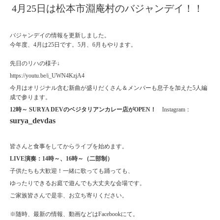
4月25日は松本市淵庵村のバジャンデイ！！
バジャンデイの情報を更新しました。
今年度、4月は25日です。5月、6月もやります。
先日のリハの様子↓
https://youtu.be/i_UWN4KzjA4
今月はオリジナル含む新曲が盛りだくさん＆メンバーも息子を加えた5人編
成で参ります。
12時～ SURYA DEVのベジタリアンカレー店がOPEN！
Instagram
：
surya_devdas
皆さんと食事をしてからライブを始めます。
LIVE演奏：14時～、16時～（二部制）
子供たちも大歓迎！一緒に歌っても踊っても、
ゆったりできるお庭で遊んでも大丈夫な会場です。
ご家族皆さんで是非、お立ち寄りください。
※随時、最新の情報、動画などはFacebookにて。