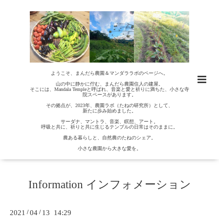
ようこそ、まんだら農園＆マンダララボのページへ。
山の中に静かに佇む、まんだら農園住人の建屋。
そこには、Mandala Templeと呼ばれ、音楽と愛と祈りに満ちた、小さな寺
院スペースがあります。
その拠点が、2023年、農園ラボ（たねの研究所）として、
新たに歩み始めました。
サーダナ、マントラ、音楽、瞑想、アート。
呼吸と共に、祈りと共に生じるテンプルの日常はそのままに。
農ある暮らしと、自然農のたねのシェア。
小さな農園から大きな愛を。
Information インフォメーション
2021
/
04
/
13 14:29